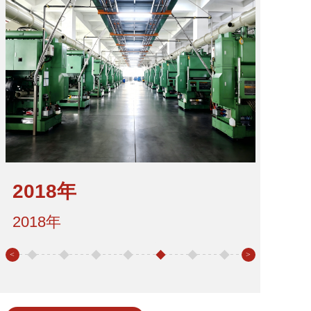
202
2023年
2018年
2018年
202
中国首条电池壳全自动生产线
<
>
2024年
国产预