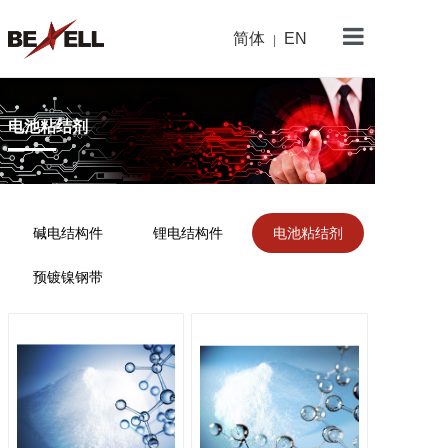
简体
EN
|
金杨首页
关于金杨
电池粘结剂
产品中心
新闻资讯
碱电结构件
锂电结构件
电池粘结剂
研发与制造
预镀镍钢带
可持续发展
加入我们