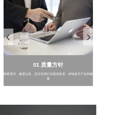
03 质量控制
04 检测能力
05 计量管理
01 质量方针
02 质量保证
03 质量控制
04 检测能力
 计量管理
01 质量方针
02 质量保证
研发质量控制、供应链质量控制、原材料检验、生产
获得省级企业技术中心认定，具备电池结构件材料、
聚焦顾客需求，极度认真，坚决实现行业最高标准，
研发质量控制、供应链质量控制、原材料检验、生产
获得省级企业技术中心认定，具备电池结构件材料、
企业通过ISO9001质量管理体系认证以及ISO140
专业化计量检测室，为生产和检验过程的测量设
检验过程的测量设备有效性保驾护航
聚焦顾客需求，极度认真，坚决实现行业最高标准，持续提升产品和服务质
企业通过ISO9001质量管理体系认证以及ISO140
品满足欧盟RoHS标准，并通过相关
力学性能等全方位检测能力
力学性能等全方位检测能力
程控制
程控制
量
量
品满足欧盟RoHS标准，并通过相关