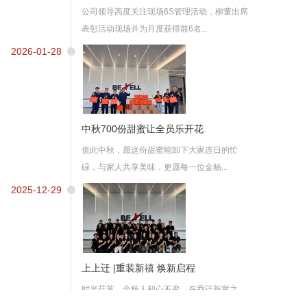
公司领导高度关注现场6S管理活动，柳董出席
表彰活动现场并为月度获得前6名...
2026-01-28
中秋700份甜蜜让全员乐开花
值此中秋，愿这份甜蜜能卸下大家连日的忙
碌，与家人共享美味，更愿每一位金杨...
2025-12-29
上上迁 |重装新禧 焕新启程
时光荏苒，金杨人初心不变，在乔迁新室之
际，我们将立足新起点，实现新高度，...